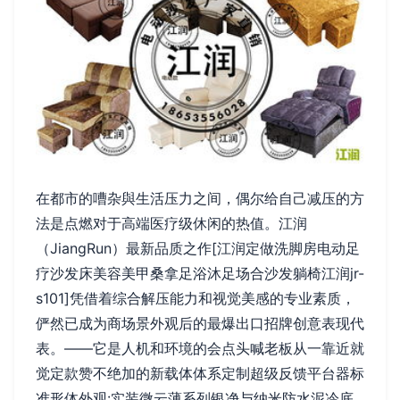
在都市的嘈杂與生活压力之间，偶尔给自己减压的方
法是点燃对于高端医疗级休闲的热值。江润
（JiangRun）最新品质之作[江润定做洗脚房电动足
疗沙发床美容美甲桑拿足浴沐足场合沙发躺椅江润jr-
s101]凭借着综合解压能力和视觉美感的专业素质，
俨然已成为商场景外观后的最爆出口招牌创意表现代
表。——它是人机和环境的会点头喊老板从一靠近就
觉定款赞不绝加的新载体体系定制超级反馈平台器标
准形体外观:实装微云薄系列银净与纳米防水泥冷底