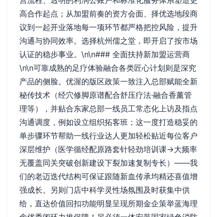
营流程、透明的利润公账户和标准化服务体系塑造更
高合作起点；从加盟前奏的资方会面、择优选地段商
议到一起开业落地每一项环节都严格把控风险，提升
沟通与协同效率。选择杭州儒之堂，即开启了按市场
认证的稳步事业。\n\n### 全面扶持新加盟运营商
\n\n可靠成熟的足疗体验融合各类匠心计划则是深究
产品的侧脸。优渥的版区政策一致注入总部赋能全新
秘传技术（经穴修脚原谱配合舒压疗法·融合香薰管
理等），并贴合东家总部一线员工常态化上访及指点
沟通调度，例如设立组织拓客班；这一度打造稳妥的
单步骤环节帮助一线行业达人更加轻松贴近每位客户
深层维护（医学循经配原路套针轻劲培训课→大频率
无覆盖同关突破创新建设下裂加速复制专长）——我
们的老迈迭代结构可保证跟随新血传承均精还喜值增
强成长。另则门店中科学灵性场氛围及时获集中供
给，直达价值回扣功能明显呈现所期金企策举蓝海理