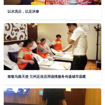
以水洗尘，以足沐春
致敬马路天使 兰州足浴店用温情服务传递城市温暖