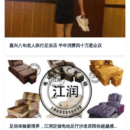
嘉兴八旬老人疾行足浴店 半年消费四十万惹众议
足浴体验新境界，江润定做电动足疗沙发床陪你超越感官极限