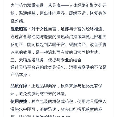
力与药力双重渗透，从足底——人体经络汇聚之处开
始，温通经脉，逼出体内寒湿，缓解不适，恢复身体
轻盈感。
温暖胞宫
：对于女性而言，足部与子宫的经络相连。
通过富含藏红花与老姜的温热药浴持续刺激足部相关
反射区，能间接起到温暖子宫、缓解痛经、改善手脚
冰凉的效用，是一种温和而有效的日常养护方式。
三、天猫足浴服务：便捷与专业的结合
通过天猫平台选购此类足浴包，消费者享受的不仅是
产品本身：
品质保障
：正规品牌商家，原料来源与配比更有保
证，避免劣质药材带来的风险。
使用便捷
：独立包装的粉剂或药包，使用时只需投入
温热水中即可，溶解迅速，省去自行搭配熬煮的麻
烦，轻松融入每晚的睡前routine。