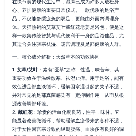
在快节奏的现代生活中，泡脚已成为许多人放松身
心、养护健康的重要日常仪式。一款优质的足浴产
品，不仅能舒缓疲惫的双足，更能由外而内调理身
体。天猫热销的艾草艾叶藏红花老姜足浴包，便是这
样一款集传统智慧与现代便利于一身的足浴佳品，尤
其适合关注驱寒祛湿、暖宫调理及足部健康的人群。
一、核心成分解析：天然草本的功效协同
1.
艾草/艾叶
：素有“医草”之称，性温，味苦辛。其
重要功效在于温经散寒、祛湿止痒。用于足浴，能有
效促进足部血液循环，缓解因寒湿引起的关节不适，
并对常见的足部真菌感染有一定抑制作用，从而从根
源改善脚部环境。
2.
藏红花
：珍贵的活血化瘀良药，性平，味甘。它
能显著改善微循环，帮助缓解血瘀带来的各种不适，
对于女性因宫寒导致的经期腹痛、血块多有良好的调