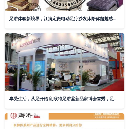
足浴体验新境界，江润定做电动足疗沙发床陪你超越感官极限
享受生活，从足开始 朗欣特足浴盆新品家博会首秀，足浴服务升级登场