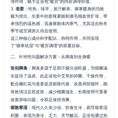
理作用，赋予足浴包“暖宫”的内在调理价值。
3.
老姜
：性热，味辛，发汗解表、驱寒暖身的功效
极为突出。生姜中的姜辣素能刺激毛细血管扩张，带
来强烈的温热感，迅速驱散体内寒气，尤其适合秋冬
季节或空调房久待后使用。
这三种核心成分科学配比，协同作用，共同实现
了“驱寒祛湿”与“暖宫调理”的双重目标。
二、针对性问题解决方案：从脚臭到全身暖
告别脚臭
：脚臭多源于足部汗腺分泌旺盛，为细菌滋
生提供了温床。此足浴包中艾草的抑菌、干燥作用，
配合藏红花与老姜促进新陈代谢、改善局部循环，能
有效清洁足部皮肤，减少细菌滋生，长期使用可显著
改善异味问题，令双足保持清爽。
驱散寒湿
：现代人久坐少动、饮食生冷，易导致寒湿
积聚，表现为畏冷、乏力、关节酸沉。足浴包通过热