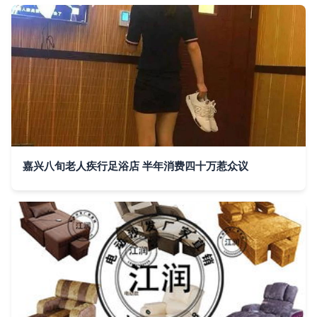
嘉兴八旬老人疾行足浴店 半年消费四十万惹众议